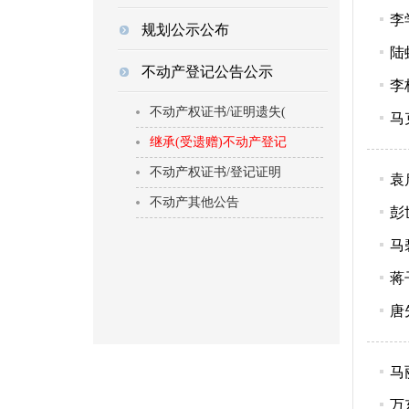
李
规划公示公布
陆
不动产登记公告公示
李
不动产权证书/证明遗失(
马
继承(受遗赠)不动产登记
不动产权证书/登记证明
袁
不动产其他公告
彭
马
蒋
唐
马
万