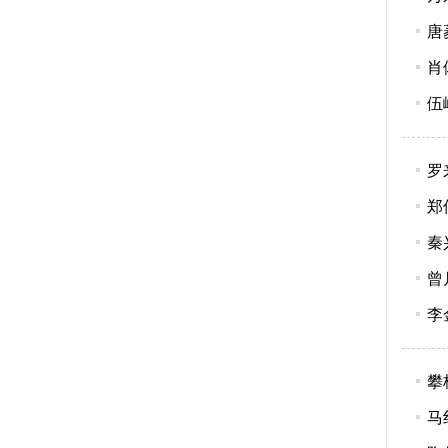
唐
肖
伍
罗
郑
秦
曾
李
攀
马