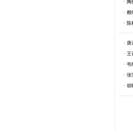
陶
赖
陈
唐
王
韦
张
胡