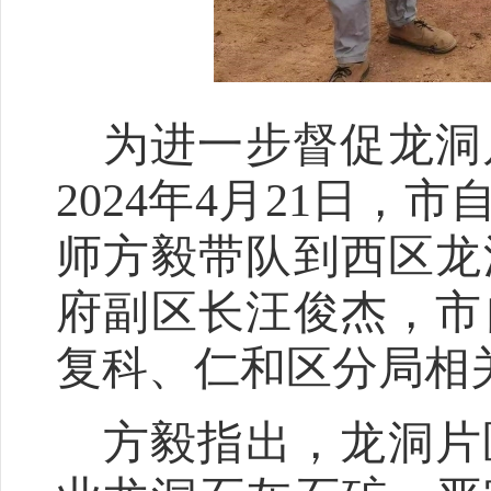
为进一步督促龙洞
2024
年
4
月
21
日，市
师方毅带队到西区龙
府副区长汪俊杰，市
复科、仁和区分局相
方毅指出，龙洞片