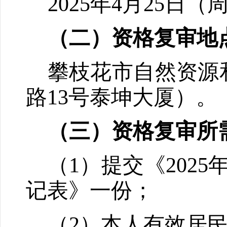
2025
年
4
月
25
日（
（二）资格复审地
攀枝花市自然资源
路
13
号泰坤大厦）。
（三）资格复审所
（
1
）提交《
2025
记表》一份；
（
2
）本人有效居