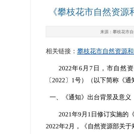
《攀枝花市自然资源
攀枝花市自
来源：
相关链接：
攀枝花市自然资源和
2022
年
6
月
7
日，市自然资
〔
2022
〕
1
号）（以下简称《通
一、《通知》出台背景及意义
2021
年
9
月
1
日修订实施的
2022
年
2
月，《自然资源部关于